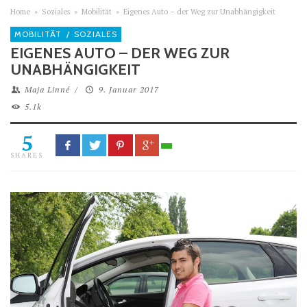
Home
»
Soziales
»
Mobilität
»
Eigenes Auto – der Weg zur Unabhängigkeit
MOBILITÄT
/
SOZIALES
EIGENES AUTO – DER WEG ZUR
UNABHÄNGIGKEIT
Maja Linné
/
9. Januar 2017
5.1k
5
SHARES