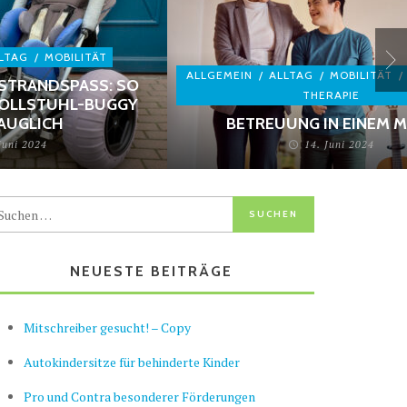
LTAG
/
MOBILITÄT
ALLGEMEIN
/
ALLTAG
/
MOBILITÄT
/
STRANDSPASS: SO W
THERAPIE
LLSTUHL-BUGGY S
UGLICH
BETREUUNG IN EINEM 
Juni 2024
14. Juni 2024
NEUESTE BEITRÄGE
Mitschreiber gesucht! – Copy
Autokindersitze für behinderte Kinder
Pro und Contra besonderer Förderungen