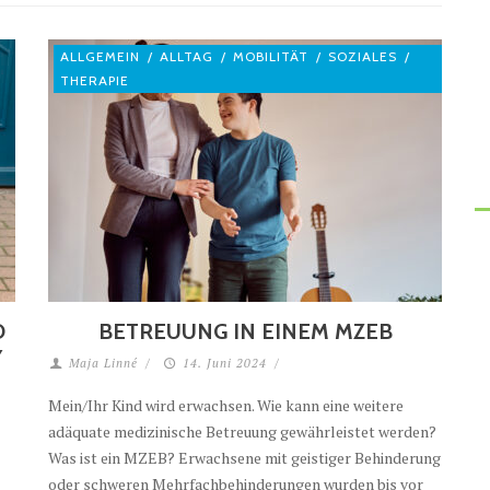
ALLGEMEIN
/
ALLTAG
/
MOBILITÄT
/
SOZIALES
/
THERAPIE
W
BETREUUNG IN EINEM MZEB
S
Maja Linné
/
14. Juni 2024
/
Mein/Ihr Kind wird erwachsen. Wie kann eine weitere
adäquate medizinische Betreuung gewährleistet werden?
Was ist ein MZEB? Erwachsene mit geistiger Behinderung
oder schweren Mehrfachbehinderungen wurden bis vor