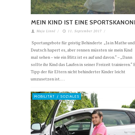
MEIN KIND IST EINE SPORTSKANON
Maja Linné
/
11. September 2017
/
Sportangebote für geistig Behinderte „Ja in Mathe und
Deutsch hapert es, aber rennen müssten sie mein Kind
mal sehen – wie ein Blitz ist es auf und davon.“ – „Dann
sollte ihr Kind das Laufen in seiner Freizeit trainieren.“ 
Tipp der für Eltern nicht behinderter Kinder leicht
umzusetzen ist. …
MOBILITÄT
/
SOZIALES