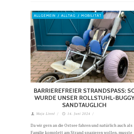
ALLGEMEIN
/
ALLTAG
/
MOBILITÄT
BARRIEREFREIER STRANDSPASS: SO 
URDE UNSER ROLLSTUHL-BUGGY 
ANDTAUGLICH
Maja Linné
/
14. Juni 2024
/
Da wir gern an die Ostsee fahren und natürlich auch als
Familie komplett am Strand spazieren wollen, musste