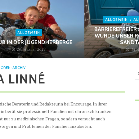
ALLGEMEIN
/
AL
BARRIEREFREIER 
ALLGEMEIN
URDE UNSER RO
UB IN DER JUGENDHERBERGE
ANDTA
20. August 2024
14. 
OREN-ARCHIV
A LINNÉ
nische Beraterin und Redakteurin bei Encourage. In ihrer
rin berät sie professionell Familien mit chronisch kranken
ht nur zu medizinischen Fragen, sondern versucht auch
 Sorgen und Problemen der Familien anzubieten.