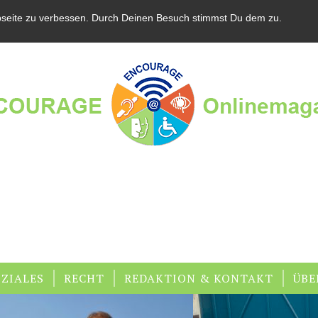
bseite zu verbessen. Durch Deinen Besuch stimmst Du dem zu.
ZIALES
RECHT
REDAKTION & KONTAKT
ÜBE