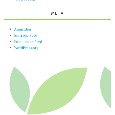
META
Anmelden
Eintrags-Feed
Kommentar-Feed
WordPress.org