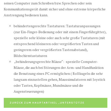
seinen Computer zum Schreiben bzw. Sprechen oder sein
Kommunikationsgerät damit sicher und ohne extreme körperliche
Anstrengung bedienen kann.
behindertengerechte Tastaturen: Tastaturanpassungen
(zur Ein-Finger-Bedienung oder mit einem Fingerführgitter),
spezielle sehr kleine oder auch sehr große Tastaturen (mit
entsprechend kleineren oder vergrößerten Tasten und
geringerem oder vergrößerten Tastenabstand),
Bildschirmtastaturen
„behinderungsgerechte Mäuse“: spezielle Computer-
Mäuse, die auch bei Störungen der Arm- und Handfunktion
die Benutzung eines PC ermöglichen ( Rollkugeln die sehr
langsam einzustellen gehen, Maussimulatoren mit Joystick
oder Tasten, Kopfmäuse, Mundmäuse und die
Augensteuerungen)
ZURÜCK ZUM HAUPTARTIKEL „UNTERSTÜTZE
KOMMUNIKATION“