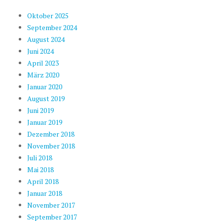
Oktober 2025
September 2024
August 2024
Juni 2024
April 2023
März 2020
Januar 2020
August 2019
Juni 2019
Januar 2019
Dezember 2018
November 2018
Juli 2018
Mai 2018
April 2018
Januar 2018
November 2017
September 2017