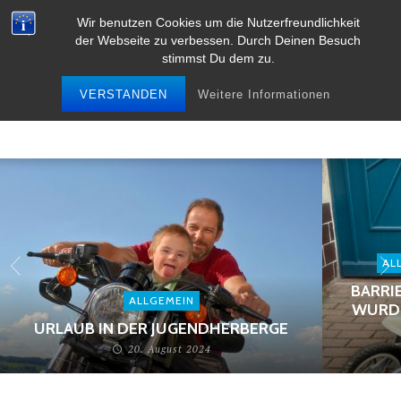
Wir benutzen Cookies um die Nutzerfreundlichkeit
bento4d
bento4d
bento4d
bento4d
slot gacor
situs togel
link slot
link slot
link slot
link slot
link slot
link slot
link slot
link slot
link slot
link slot
link slot
toto slot
situs slot
situs toto
situs toto
der Webseite zu verbessen. Durch Deinen Besuch
stimmst Du dem zu.
VERSTANDEN
Weitere Informationen
AL
BARRIE
ALLGEMEIN
URDE 
URLAUB IN DER JUGENDHERBERGE
20. August 2024