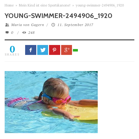
Home
»
Mein Kind ist eine Sportskanone!
»
young-swimmer-2494906_1920
YOUNG-SWIMMER-2494906_1920
Maria von Gagern
/
11. September 2017
0
/
248
0
SHARES