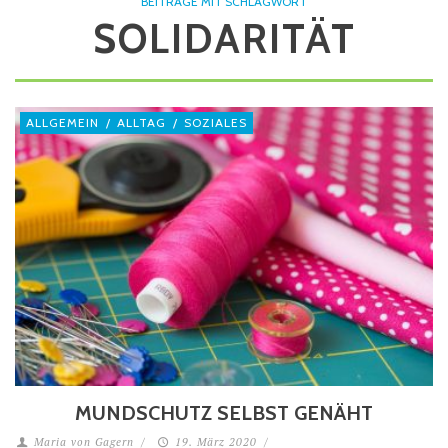
BEITRÄGE MIT SCHLAGWORT
SOLIDARITÄT
ALLGEMEIN
/
ALLTAG
/
SOZIALES
MUNDSCHUTZ SELBST GENÄHT
Maria von Gagern
/
19. März 2020
/