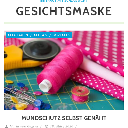
BEITRÄGE MIT SCHLAGWORT
GESICHTSMASKE
ALLGEMEIN
/
ALLTAG
/
SOZIALES
MUNDSCHUTZ SELBST GENÄHT
Maria von Gagern
/
19. März 2020
/